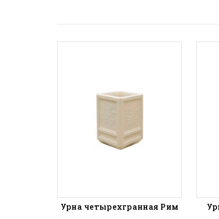
 Таормина
Урна четырехгранная Рим
Ур