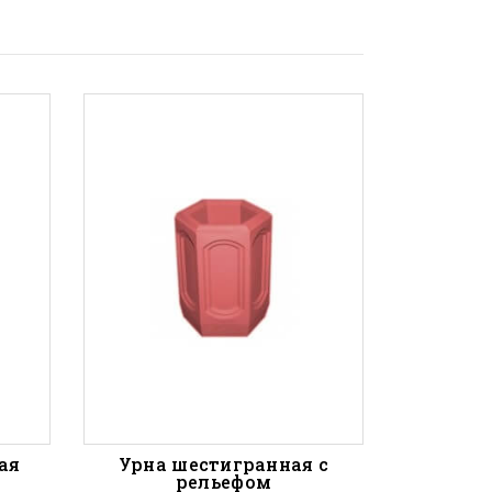
ая
Урна шестигранная с
Урна ш
рельефом
релье