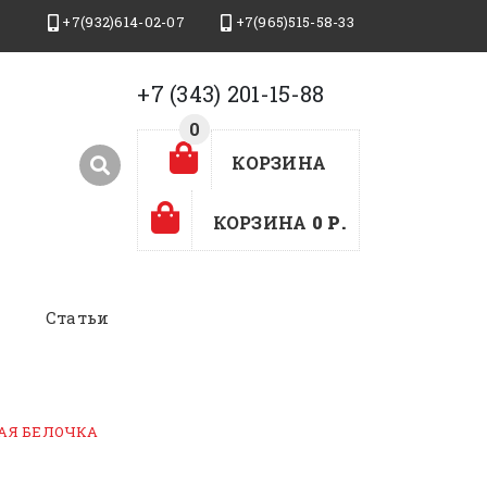
+7(932)614-02-07
+7(965)515-58-33
+7 (343) 201-15-88
0
0
КОРЗИНА
КОРЗИНА
0 Р.
Статьи
АЯ БЕЛОЧКА