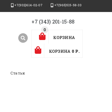
+7(932)614-02-07
+7(965)515-58-33
+7 (343) 201-15-88
0
0
КОРЗИНА
КОРЗИНА
0 Р.
Статьи