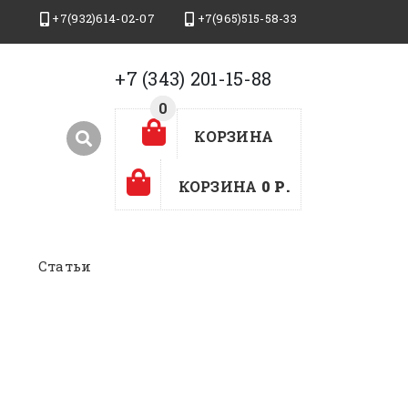
+7(932)614-02-07
+7(965)515-58-33
+7 (343) 201-15-88
0
0
КОРЗИНА
КОРЗИНА
0 Р.
Статьи