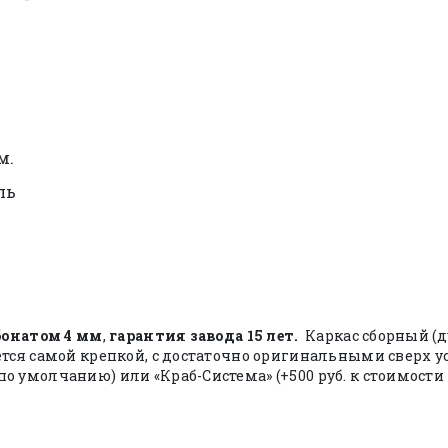
м.
ль
рбонатом 4 мм
,
гарантия завода 15 лет.
Каркас сборный (д
ается самой крепкой, с достаточно оригинальными свер
 умолчанию) или «Краб-Система» (+500 руб. к стоимости 